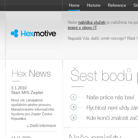
Home
Historie
Reference
Sl
Naše
nabídka služeb
je založena na p
praxe v oboru IT
.
Napadá Vás další směr rozvoje? Rádi
Six points for you
Hex News
we enjoy our work
3.1.2010
Start MIS Zepter
quality is not always guaranteed 
where knowledge ends, desire for 
Nový rok zahajujeme
spuštěním plného provozu
Manažerského Informačního
Systému pro Zepter Česká
Republika.
Další informace