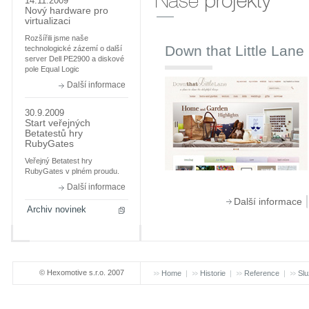
Naše projeky
14.11.2009
Nový hardware pro
virtualizaci
Rozšířili jsme naše
Down that Little Lane
technologické zázemí o další
server Dell PE2900 a diskové
pole Equal Logic
Další informace
30.9.2009
Start veřejných
Betatestů hry
RubyGates
Veřejný Betatest hry
RubyGates v plném proudu.
Další informace
Další informace
Archiv novinek
© Hexomotive s.r.o. 2007
Home
Historie
Reference
Slu