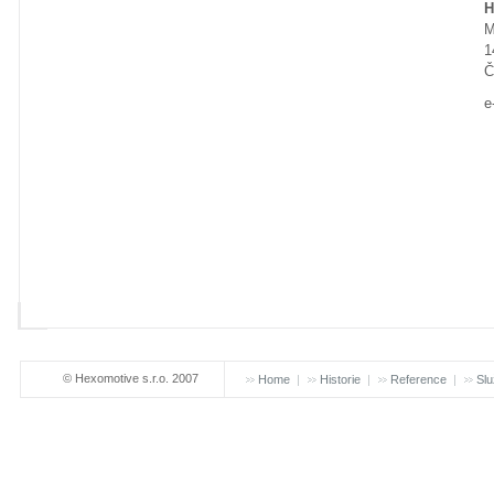
H
M
1
Č
e
© Hexomotive s.r.o. 2007
Home
Historie
Reference
Slu